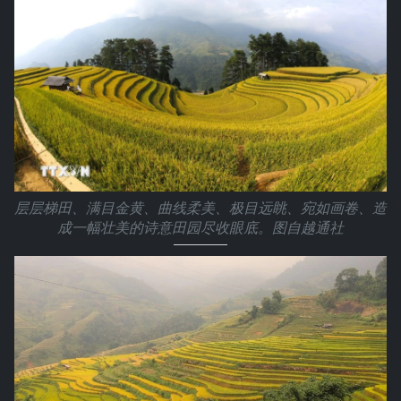
层层梯田、满目金黄、曲线柔美、极目远眺、宛如画卷、造
成一幅壮美的诗意田园尽收眼底。图自越通社