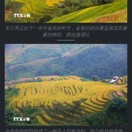
木江界正处于一年中最美的时节，金黄的稻谷覆盖着层层爹
爹的梯田。图自越通社
金黄色的稻田绘成了一幅令人印象深刻、赏心悦目的画卷。