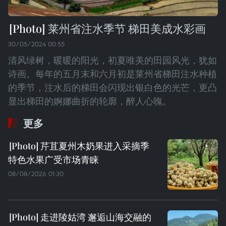
莱州省注水季节 梯田美成水彩画
30/05/2024 00:55
清风绿树，暖暖的阳光，初夏唯美的田园风光，犹如
诗画。每年的五月末和六月初是莱州省梯田注水种植
的季节，注水后的梯田会闪现出银白色的光芒，更凸
显出梯田的婀娜曲折的轮廓，醉人心魄。
更多
芹苴夏州木奶果进入采摘季
特色水果广受市场青睐
08/08/2026 01:30
走进陵姑湾 邂逅山海交融的