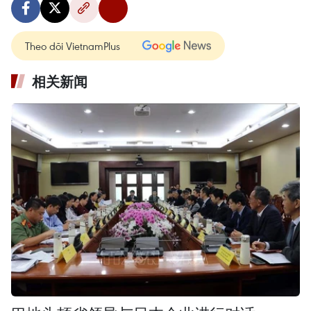
Theo dõi VietnamPlus
相关新闻