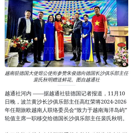
越南驻德国大使馆公使衔参赞朱俊德向德国长沙俱乐部主任
裴氏秋明赠送鲜花。图自越通社
越通社河内 ——据越通社驻德国记者报道，11月10
日晚，波兰黄沙长沙俱乐部主任高红荣将2024-2026
年任期旅欧越南人联络委员会“致力于越南海洋岛屿”
轮值主席一职移交给德国长沙俱乐部主任裴氏秋明。