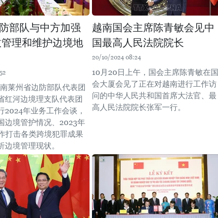
防部队与中方加强
越南国会主席陈青敏会见中
效管理和维护边境地
国最高人民法院院长
20/10/2024 08:24
10月20日上午，国会主席陈青敏在
52
会大厦会见了正在对越南进行工作访
，越南莱州省边防部队代表团
问的中华人民共和国首席大法官、最
省红河边境理支队代表团
高人民法院院长张军一行。
行2024年业务工作会谈，
国边境管护情况、2023年
合作打击各类跨境犯罪成果
析边境管理现状。