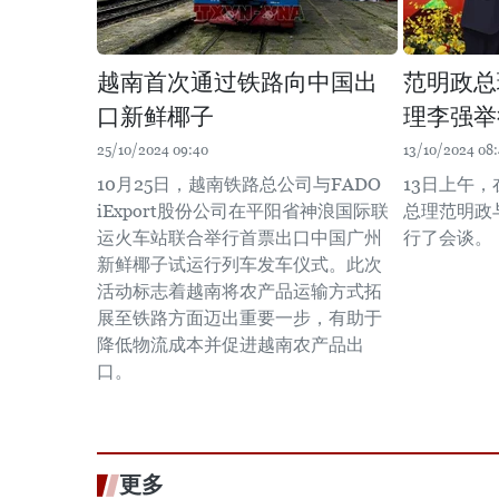
越南首次通过铁路向中国出
范明政总
口新鲜椰子
理李强举
25/10/2024 09:40
13/10/2024 08:
10月25日，越南铁路总公司与FADO
13日上午
iExport股份公司在平阳省神浪国际联
总理范明政
运火车站联合举行首票出口中国广州
行了会谈。
新鲜椰子试运行列车发车仪式。此次
活动标志着越南将农产品运输方式拓
展至铁路方面迈出重要一步，有助于
降低物流成本并促进越南农产品出
口。
更多