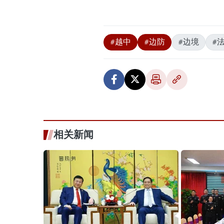
#越中
#边防
#边境
#
相关新闻