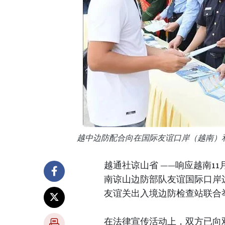
越中边防配合向在国际友谊口岸（越南）
越通社谅山省 ——响应越南1
南谅山边防部队友谊国际口岸
友谊关出入境边防检查站联合举
在法律宣传活动上，双方已向