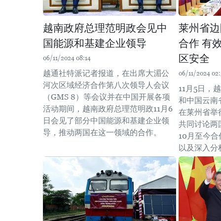
越南政府总理范明政会见中
莱州省边
国能源和基建企业领导
合作 有
区安全
06/11/2024 08:14
越通社特派记者报道，在出席大湄公
06/11/2024 02:
河次区域经济合作第八次领导人会议
11月5日
（GMS 8）等会议并在中国开展各项
和中国云南
活动期间，越南政府总理范明政11月6
在莱州省举
日会见了部分中国能源和基建企业领
共同讨论两
导，推动两国在这一领域的合作。
10月至今
以及深入分