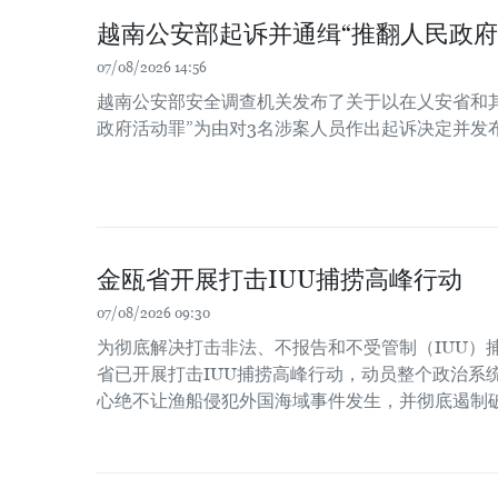
越南公安部起诉并通缉“推翻人民政府
07/08/2026 14:56
越南公安部安全调查机关发布了关于以在乂安省和
政府活动罪”为由对3名涉案人员作出起诉决定并发
金瓯省开展打击IUU捕捞高峰行动
07/08/2026 09:30
为彻底解决打击非法、不报告和不受管制（IUU）
省已开展打击IUU捕捞高峰行动，动员整个政治系
心绝不让渔船侵犯外国海域事件发生，并彻底遏制