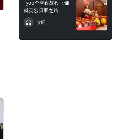
“500个昼夜战役”: 铺
就英烈归家之路
收听
国