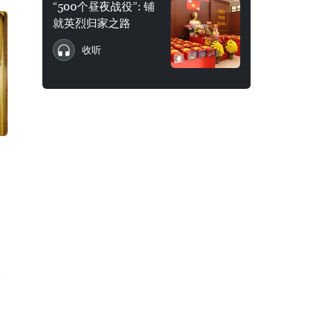
“500个昼夜战役”: 铺
就英烈归家之路
收听
南