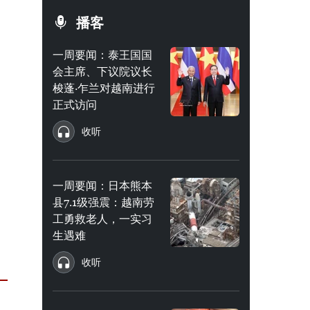
播客
一周要闻：泰王国国
会主席、下议院议长
梭蓬·乍兰对越南进行
正式访问
收听
一周要闻：日本熊本
县7.1级强震：越南劳
工勇救老人，一实习
生遇难
收听