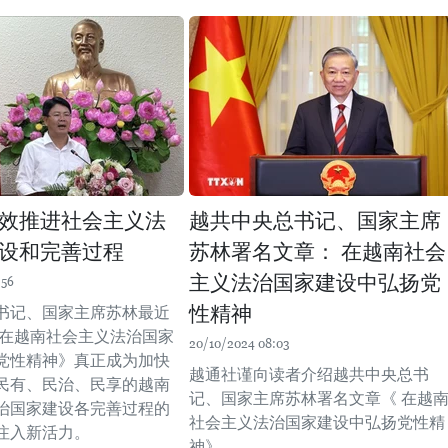
效推进社会主义法
越共中央总书记、国家主席
设和完善过程
苏林署名文章： 在越南社会
主义法治国家建设中弘扬党
:56
性精神
书记、国家主席苏林最近
 在越南社会主义法治国家
20/10/2024 08:03
党性精神》真正成为加快
越通社谨向读者介绍越共中央总书
民有、民治、民享的越南
记、国家主席苏林署名文章《 在越
治国家建设各完善过程的
社会主义法治国家建设中弘扬党性精
注入新活力。
神》。