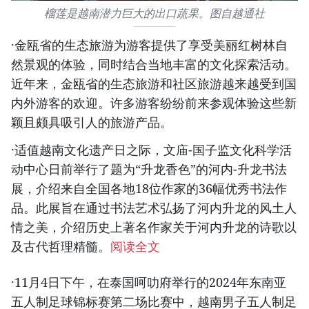
榴莲是越南潜力巨大的出口蔬果。图自越通社
·金瓯省的生态旅游为游客提供了享受美丽红树林自
然景观的体验，同时结合当地丰富的文化探索活动。
近年来，金瓯省的生态旅游和社区旅游越来越受到国
内外游客的欢迎。许多游客纷纷前来参观体验这些新
颖且颇具吸引人的旅游产品。
·适值越南文化遗产日之际，文庙-国子监文化科学活
动中心日前举行了题为“升龙香色”的河内-升龙书法
展，介绍来自全国各地18位作家的36幅优秀书法作
品。此展旨在通过书法艺术弘扬了河内升龙的风土人
情之美，介绍历史上著名作家关于河内升龙的诗歌以
及古代哲理精髓。
阅读全文
·11月4日下午，在泰国呵叻府举行的2024年东南亚
五人制足球锦标赛第二场比赛中，越南男子五人制足