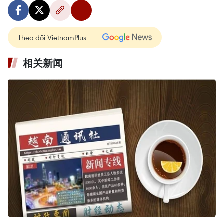
Theo dõi VietnamPlus
相关新闻