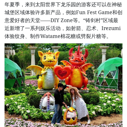
年夏季，来到太阳世界下龙乐园的游客还可以在神秘
城堡区域体验许多新产品，例如Fun Fest Game和创
意爱好者的天堂——DIY Zone等。“铸剑村”区域最
近新增了一系列娱乐活动，如射箭、忍术、Irezumi
体验纹身、制作Watame棉花糖或劈裂片糖等。