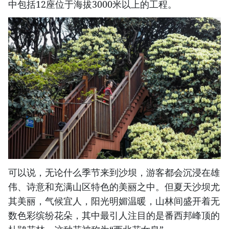
中包括12座位于海拔3000米以上的工程。
可以说，无论什么季节来到沙坝，游客都会沉浸在雄
伟、诗意和充满山区特色的美丽之中。但夏天沙坝尤
其美丽，气候宜人，阳光明媚温暖，山林间盛开着无
数色彩缤纷花朵，其中最引人注目的是番西邦峰顶的