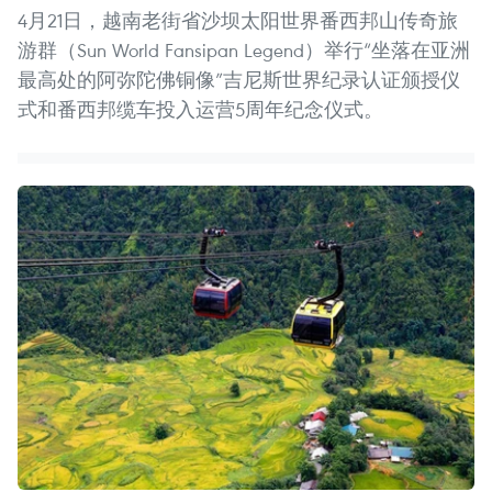
4月21日，越南老街省沙坝太阳世界番西邦山传奇旅
游群（Sun World Fansipan Legend）举行“坐落在亚洲
最高处的阿弥陀佛铜像”吉尼斯世界纪录认证颁授仪
式和番西邦缆车投入运营5周年纪念仪式。