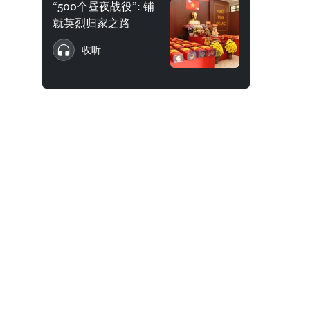
“500个昼夜战役”: 铺
就英烈归家之路
收听