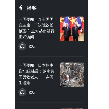
播客
一周要闻：泰王国国
会主席、下议院议长
梭蓬·乍兰对越南进行
正式访问
收听
一周要闻：日本熊本
县7.1级强震：越南劳
工勇救老人，一实习
生遇难
收听