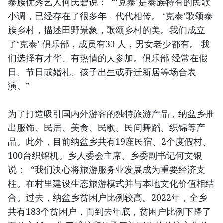
泰族优秀艺人何氏碧说： “‘克泰’是泰族特有的民歌
小调，已经存在了很多年，代代相传。 ‘克泰’歌颂泰
族乡村，描述田野景象，歌颂乡村的美。我们成立
了‘克泰’ 俱乐部，成员有30 人，男女老少都有。 我
们选择有才华、有热情的人参加。俱乐部 经常在假
日、节日或婚礼、孩子出生或乔迁新居等场合表
演。”
为了打造吸引国内外游客的独特旅游产品，纳盆乡推
出服饰、民居、美食、民歌、民间舞蹈、织锦等产
品。此外，目前纳盆乡共有19座民宿、2个度假村、
100台织锦机。乡人委会主席、乡委副书记何文银
说： “我们决心将旅游服务业发展成为重要经济支
柱。在村里建设生态旅游模式并与本地文化价值相结
合。过去，纳盆乡贫困户比例较高。2022年，全乡
共有183个贫困户，而到去年底，贫困户比例下降了