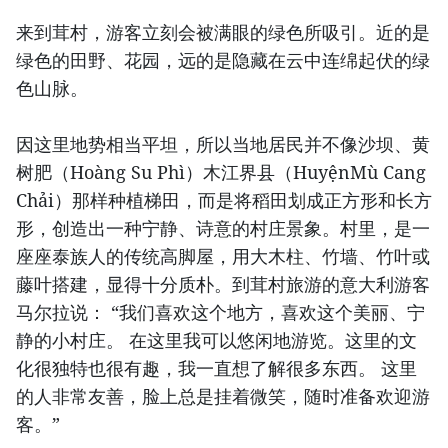
来到茸村，游客立刻会被满眼的绿色所吸引。近的是
绿色的田野、花园，远的是隐藏在云中连绵起伏的绿
色山脉。
因这里地势相当平坦，所以当地居民并不像沙坝、黄
树肥（Hoàng Su Phì）木江界县（HuyệnMù Cang
Chải）那样种植梯田，而是将稻田划成正方形和长方
形，创造出一种宁静、诗意的村庄景象。村里，是一
座座泰族人的传统高脚屋，用大木柱、竹墙、竹叶或
藤叶搭建，显得十分质朴。到茸村旅游的意大利游客
马尔拉说： “我们喜欢这个地方，喜欢这个美丽、宁
静的小村庄。 在这里我可以悠闲地游览。这里的文
化很独特也很有趣，我一直想了解很多东西。 这里
的人非常友善，脸上总是挂着微笑，随时准备欢迎游
客。”