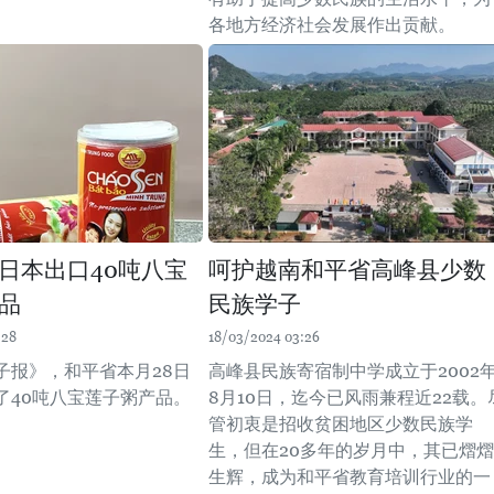
各地方经济社会发展作出贡献。
日本出口40吨八宝
呵护越南和平省高峰县少数
品
民族学子
:28
18/03/2024 03:26
子报》，和平省本月28日
高峰县民族寄宿制中学成立于2002
了40吨八宝莲子粥产品。
8月10日，迄今已风雨兼程近22载。
管初衷是招收贫困地区少数民族学
生，但在20多年的岁月中，其已熠熠
生辉，成为和平省教育培训行业的一