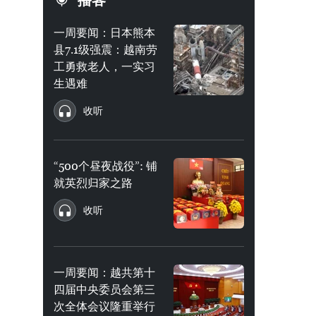
播客
一周要闻：日本熊本
县7.1级强震：越南劳
工勇救老人，一实习
生遇难
收听
“500个昼夜战役”: 铺
就英烈归家之路
收听
一周要闻：越共第十
四届中央委员会第三
次全体会议隆重举行