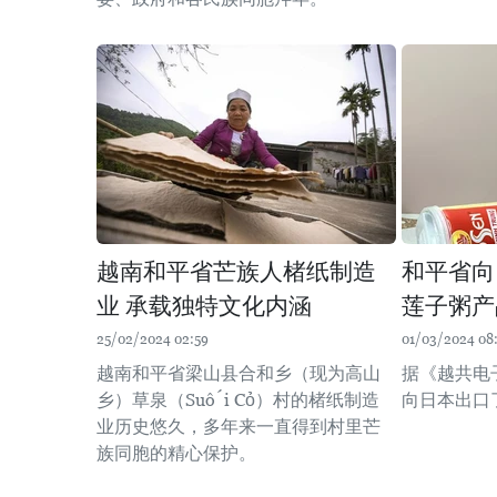
越南和平省芒族人楮纸制造
和平省向
业 承载独特文化内涵
莲子粥产
25/02/2024 02:59
01/03/2024 08
越南和平省梁山县合和乡（现为高山
据《越共电
乡）草泉（Suối Cỏ）村的楮纸制造
向日本出口
业历史悠久，多年来一直得到村里芒
族同胞的精心保护。