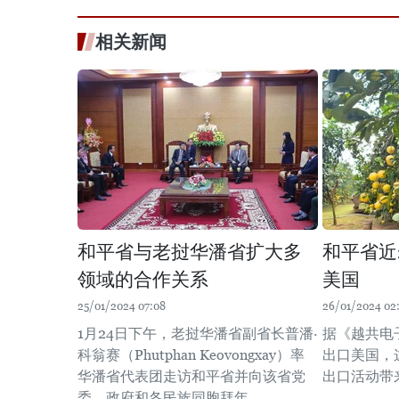
相关新闻
和平省与老挝华潘省扩大多
和平省近
领域的合作关系
美国
25/01/2024 07:08
26/01/2024 02:
1月24日下午，老挝华潘省副省长普潘·
据《越共电
科翁赛（Phutphan Keovongxay）率
出口美国，
华潘省代表团走访和平省并向该省党
出口活动带
委、政府和各民族同胞拜年。