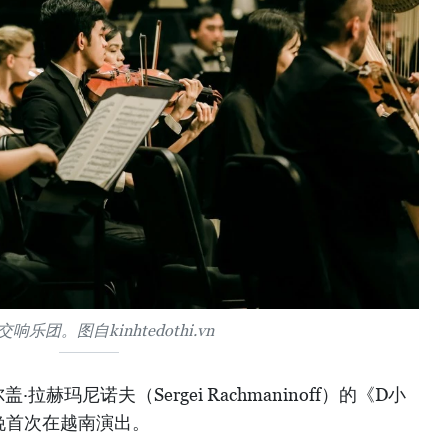
响乐团。图自kinhtedothi.vn
赫玛尼诺夫（Sergei Rachmaninoff）的《D小
晚首次在越南演出。