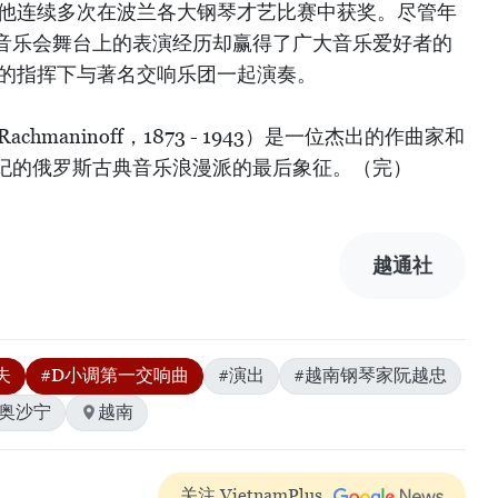
，他连续多次在波兰各大钢琴才艺比赛中获奖。尽管年
音乐会舞台上的表演经历却赢得了广大音乐爱好者的
家的指挥下与著名交响乐团一起演奏。
achmaninoff，1873 - 1943）是一位杰出的作曲家和
纪的俄罗斯古典音乐浪漫派的最后象征。（完）
越通社
夫
#D小调第一交响曲
#演出
#越南钢琴家阮越忠
.奥沙宁
越南
关注 VietnamPlus