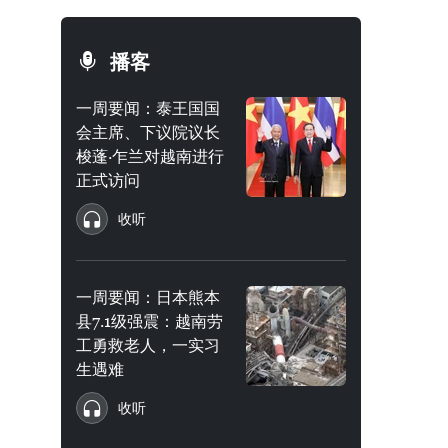
播客
一周要闻：泰王国国
会主席、下议院议长
梭蓬·乍兰对越南进行
正式访问
收听
一周要闻：日本熊本
县7.1级强震：越南劳
工勇救老人，一实习
生遇难
收听