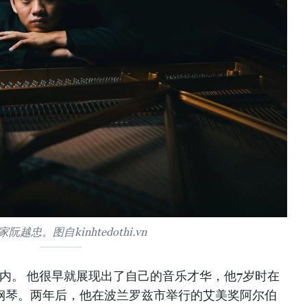
阮越忠。图自kinhtedothi.vn
于河内。 他很早就展现出了自己的音乐才华，他7岁时在
ga学院学习钢琴。两年后，他在波兰罗兹市举行的艾美奖阿尔伯