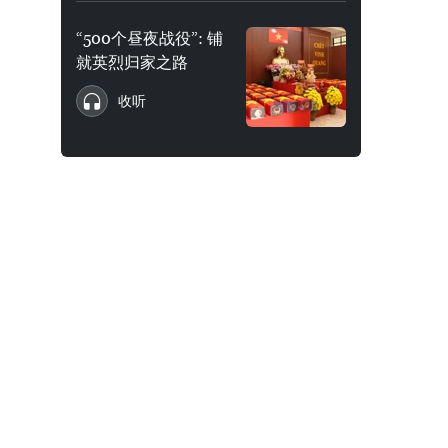
“500个昼夜战役”: 铺
就英烈归家之路
收听