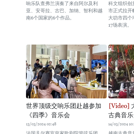
响乐队查弗兰演奏了来自阿尔及利
科文组织创
亚、安哥拉、古巴、加纳、智利和越
市正式拉开
南6个国家的6个作品。
大叻市四个
17场表演。
世界顶级交响乐团赴越参加
《四季》音乐会
古典音乐
13/03/2024 02:48
14/03/2024 10:
法国凡尔赛宫皇家歌剧院管弦乐团
越南古典音