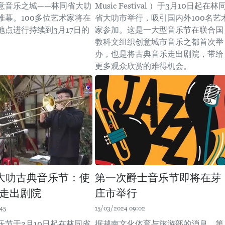
意音乐之城——林同省大叻
Music Festival ）于3月10日起在林
帷幕。100多位艺术家将在
省大叻市举行，吸引国内外100名艺
地点进行持续到3月17日的
家参加。这是一大型音乐节在联合国
教科文组织创意城市音乐之都首次举
办，也是将古典音乐走出剧院，带给
更多观众欣赏的难得机会。
大叻古典音乐节：使
第一次爵士音乐节即将在芽
走出剧院
庄市举行
45
15/03/2024 09:02
乐节于3月10日起在林同省
据越南文化体育与旅游部的消息，第