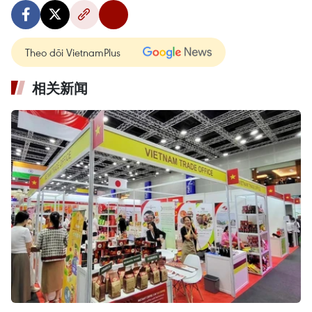
Theo dõi VietnamPlus
相关新闻