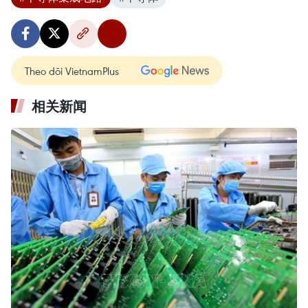
Theo dõi VietnamPlus
相关新闻