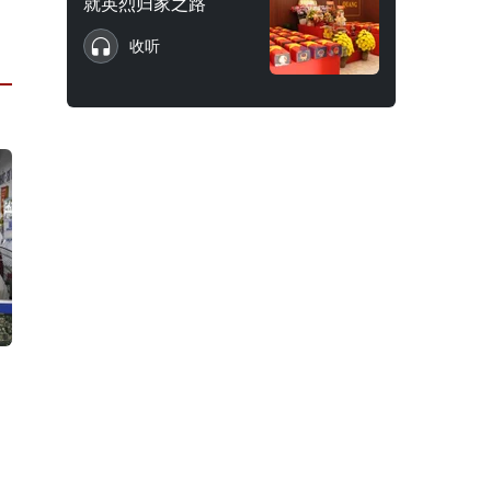
就英烈归家之路
收听