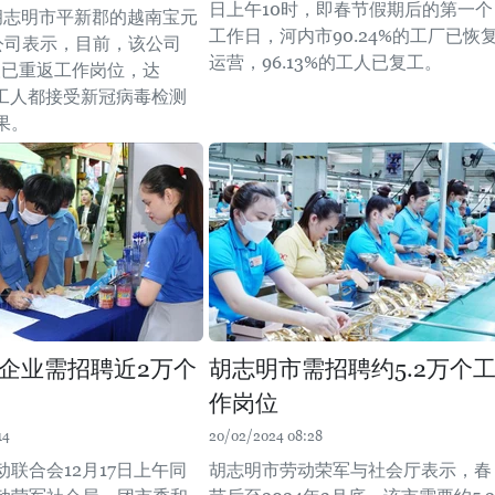
日上午10时，即春节假期后的第一个
胡志明市平新郡的越南宝元
工作日，河内市90.24%的工厂已恢
en)公司表示，目前，该公司
运营，96.13%的工人已复工。
工人已重返工作岗位，达
部工人都接受新冠病毒检测
果。
企业需招聘近2万个
胡志明市需招聘约5.2万个
作岗位
14
20/02/2024 08:28
联合会12月17日上午同
胡志明市劳动荣军与社会厅表示，春