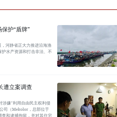
保护“盾牌”
展，河静省正大力推进沿海渔
保护水产资源和打击非法、不
长遭立案调查
对涉嫌“利用自由民主权利侵
司（Mekolor，总部位于
调查和逮捕拘留，并对其住宅