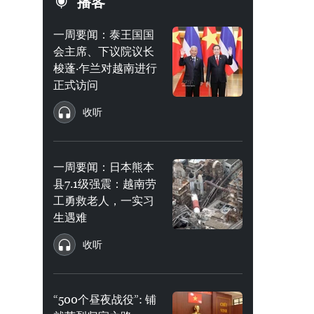
播客
一周要闻：泰王国国
会主席、下议院议长
梭蓬·乍兰对越南进行
正式访问
收听
一周要闻：日本熊本
县7.1级强震：越南劳
工勇救老人，一实习
生遇难
收听
“500个昼夜战役”: 铺