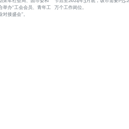
动荣军社会局、团市委和
节后至2024年3月底，该市需要约5.2
合举办“工会会员、青年工
万个工作岗位。
业对接盛会”。