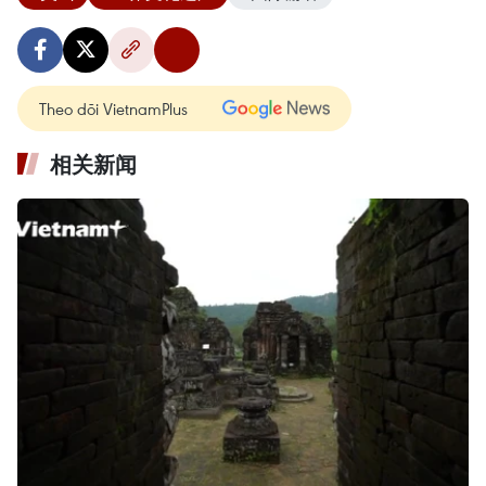
Theo dõi VietnamPlus
相关新闻