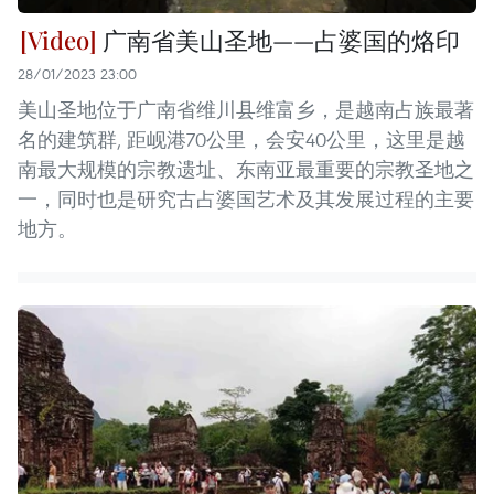
广南省美山圣地——占婆国的烙印
28/01/2023 23:00
美山圣地位于广南省维川县维富乡，是越南占族最著
名的建筑群, 距岘港70公里，会安40公里，这里是越
南最大规模的宗教遗址、东南亚最重要的宗教圣地之
一，同时也是研究古占婆国艺术及其发展过程的主要
地方。