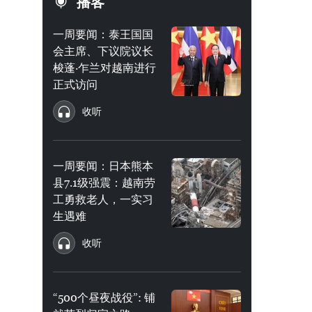
播客
一周要闻：泰王国国
会主席、下议院议长
梭蓬·乍兰对越南进行
正式访问
收听
一周要闻：日本熊本
县7.1级强震：越南劳
工勇救老人，一实习
生遇难
收听
“500个昼夜战役”: 铺