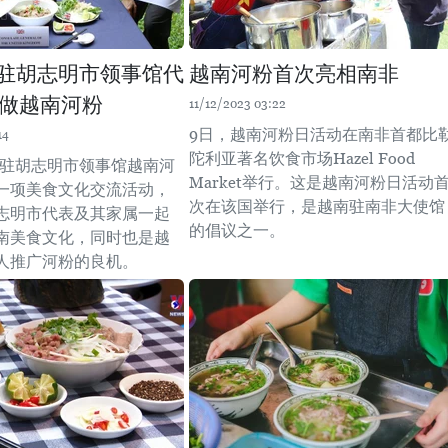
家驻胡志明市领事馆代
越南河粉首次亮相南非
做越南河粉
11/12/2023 03:22
9日，越南河粉日活动在南非首都比
14
陀利亚著名饮食市场Hazel Food
各国驻胡志明市领事馆越南河
Market举行。这是越南河粉日活动
一项美食文化交流活动，
次在该国举行，是越南驻南非大使馆
志明市代表及其家属一起
的倡议之一。
南美食文化，同时也是越
人推广河粉的良机。