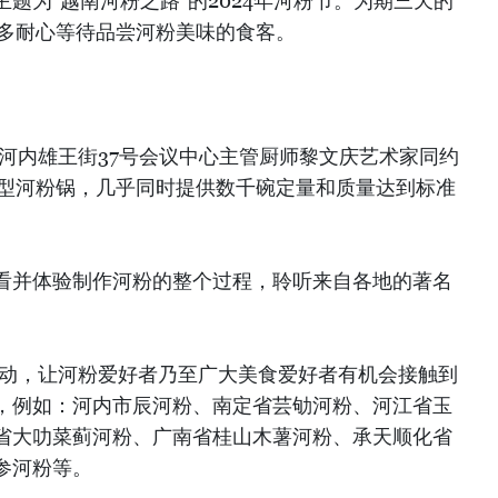
题为“越南河粉之路”的2024年河粉节。为期三天的
诸多耐心等待品尝河粉美味的食客。
由河内雄王街37号会议中心主管厨师黎文庆艺术家同约
巨型河粉锅，几乎同时提供数千碗定量和质量达到标准
看并体验制作河粉的整个过程，聆听来自各地的著名
。
活动，让河粉爱好者乃至广大美食爱好者有机会接触到
，例如：河内市辰河粉、南定省芸劬河粉、河江省玉
省大叻菜蓟河粉、广南省桂山木薯河粉、承天顺化省
参河粉等。