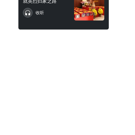
就英烈归家之路
收听