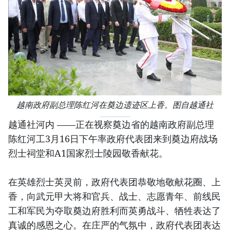
越南政府副总理陈红河在奠边遗迹区上香。图自越通社
越通社河内 ——正在视察奠边省的越南政府副总理
陈红河工3月16日下午率政府代表团来到奠边府战场
烈士祠堂和A1国家烈士陵园敬香献花。
在英雄烈士英灵前，政府代表团恭敬地敬献花圈、上
香，向武元甲大将和官兵、战士、志愿青年、前线民
工和军民为夺取奠边府胜利而英勇战斗、牺牲表达了
真诚的感恩之心。在庄严的气氛中，政府代表团表达