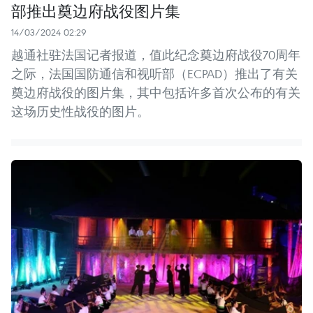
部推出奠边府战役图片集
14/03/2024 02:29
越通社驻法国记者报道，值此纪念奠边府战役70周年
之际，法国国防通信和视听部（ECPAD）推出了有关
奠边府战役的图片集，其中包括许多首次公布的有关
这场历史性战役的图片。