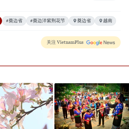
#奠边省
#奠边洋紫荆花节
奠边省
越南
关注 VietnamPlus