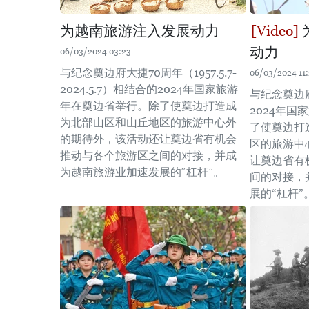
为越南旅游注入发展动力
动力
06/03/2024 03:23
与纪念奠边府大捷70周年（1957.5.7-
06/03/2024 11
2024.5.7）相结合的2024年国家旅游
与纪念奠边
年在奠边省举行。除了使奠边打造成
2024年
为北部山区和山丘地区的旅游中心外
了使奠边打
的期待外，该活动还让奠边省有机会
区的旅游中
推动与各个旅游区之间的对接，并成
让奠边省有
为越南旅游业加速发展的“杠杆”。
间的对接，
展的“杠杆”