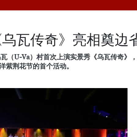
《乌瓦传奇》亮相奠边
乌瓦（U-Va）村首次上演实景秀《乌瓦传奇》
边洋紫荆花节的首个活动。