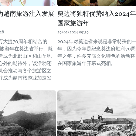
为越南旅游注入发展
奠边将独特优势纳入2024年
国家旅游年
:28
29/02/2024 09:39
府大捷70周年相结合的
2024年对奠边省来说是非常特殊的
国家旅游年在奠边省举行。除
年，因为今年是纪念奠边府胜利70周
造成为北部山区和山丘地
年之年，许多充满文化特色的活动将
心外的期待外，该活动还
在国家旅游年开幕式亮相。
机会推动与各个旅游区之
并成为越南旅游业加速发
。