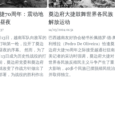
捷70周年：震动地
奠边府大捷鼓舞世界各民族
个昼夜
解放运动
:37
14/03/2024 01:51
月13日，越南军队向敌军的
巴西越南友好协会秘书长佩德罗·德·
打响第一枪，拉开了奠边
利维拉（Pedro De Oliveira）恰逢奠
个昼夜的序幕。 然而，为了
边府大捷70周年之际接受越通社驻南
3月13日成为历史性战役的打
美记者的采访时强调，奠边府大捷对
前，奠边府党委和奠边府
世界各民族反殖民主义斗争产生了重
就改变了作战方针做出了
大影响，40多个民族已摆脱殖民统治
部署，为战役的胜利作出
并取得独立。