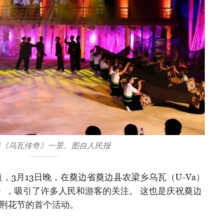
秀《乌瓦传奇》一景。图自人民报
，3月13日晚，在奠边省奠边县农梁乡乌瓦（U-Va）
》，吸引了许多人民和游客的关注。 这也是庆祝奠边
紫荆花节的首个活动。