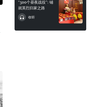
“500个昼夜战役”: 铺
就英烈归家之路
收听
一