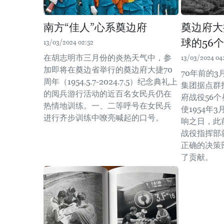
南方“佳人”心系奠边府
奠边府大
球的56
13/03/2024 02:52
在胡志明市三月份的炎热天气中，参
13/03/2024 04
加即将在奠边省举行的奠边府大捷70
70年前的3
周年（1954.5.7-2024.7.5）纪念典礼上
集团据点群
的阅兵游行活动的近百名女民兵仍在
府战役56
热情地训练。一、二等呼号在女民兵
使1954年
进行齐步训练中嘹亮喊起的口号。
响之日，此
战役指挥部
正确的决策
了贡献。