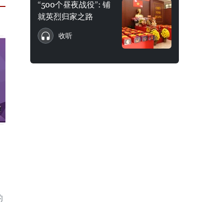
“500个昼夜战役”: 铺
就英烈归家之路
收听
的