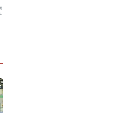
国
子
。