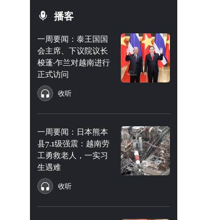
播客
一周要闻：泰王国国
会主席、下议院议长
梭蓬·乍兰对越南进行
正式访问
收听
一周要闻：日本熊本
县7.1级强震：越南劳
工勇救老人，一实习
生遇难
收听