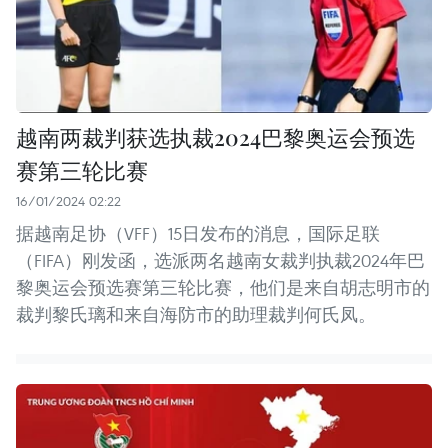
越南两裁判获选执裁2024巴黎奥运会预选
赛第三轮比赛
16/01/2024 02:22
据越南足协（VFF）15日发布的消息，国际足联
（FIFA）刚发函，选派两名越南女裁判执裁2024年巴
黎奥运会预选赛第三轮比赛，他们是来自胡志明市的
裁判黎氏璃和来自海防市的助理裁判何氏凤。