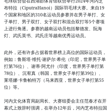
毛球联合会在西湖郡体育馆联合举行2024年河内芝
布特拉（CiputraHanoi）国际羽毛球大赛。来自19
个国家和地区的310名运动员参赛并在男子单打、女
子单打、男子双打、女子双打和混合双打等5个赛项
上进行角逐。参赛的越南运动员包括黎德发、阮海
灯、武氏英书、武氏庄等越南优秀运动员。
此外，还有许多占据着世界榜上高位的国际运动员，
例如：鲁斯塔·维托·谢萨尔·希伦（印尼，世界男子单
打第76位）、谢蒂·阿尤什（印度，世界男子单打第
78位）、沉宥真（韩国，世界女子单打第39位）、
莱塔娜·卡鲁帕特万（马来西亚，世界女子单打第55
位）等。
河内文化体育局副局长、大赛组委会主任范春才在开
幕式上致辞时强调，在举办12年后，河内芝布特拉国