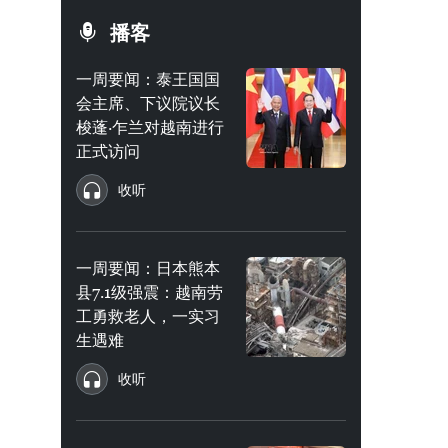
播客
一周要闻：泰王国国
会主席、下议院议长
梭蓬·乍兰对越南进行
正式访问
收听
一周要闻：日本熊本
县7.1级强震：越南劳
工勇救老人，一实习
生遇难
收听