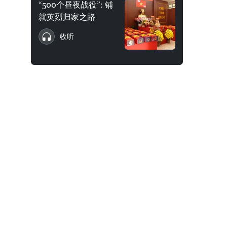
“500个昼夜战役”: 铺
就英烈归家之路
收听