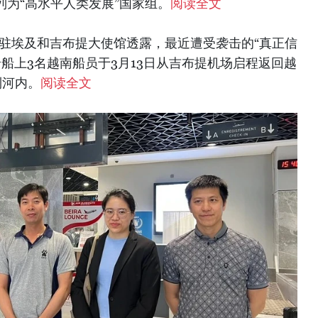
列为“高水平人类发展”国家组。
阅读全文
南驻埃及和吉布提大使馆透露，最近遭受袭击的“真正信
ce）货船船上3名越南船员于3月13日从吉布提机场启程返回越
到河内。
阅读全文