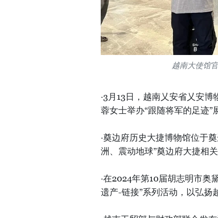
越南大使馆
·3月13日，越南乂安省乂安
蓉女士举办“跟随将军的足迹”展
·奠边府历史大捷博物馆位于
洲、震动地球”奠边府大捷相
·在2024年第10届胡志明市
遗产-链接”系列活动，以弘