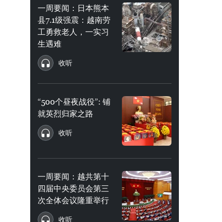
一周要闻：日本熊本
县7.1级强震：越南劳
工勇救老人，一实习
生遇难
收听
“500个昼夜战役”: 铺
就英烈归家之路
收听
一周要闻：越共第十
四届中央委员会第三
次全体会议隆重举行
收听