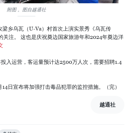
附图 。图自越通社
县农梁乡乌瓦（U-Va）村首次上演实景秀《乌瓦传
关注。 这也是庆祝奠边国家旅游年和2024年奠边洋
文
年投入运营，客运量预计达2500万人次，需要招聘1.4
3月14日宣布将加强打击毒品犯罪的监控措施。（完）
越通社