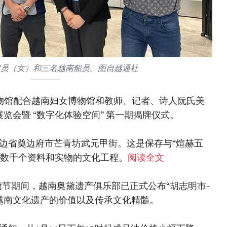
官员（女）和三名越南船员。图自越通社
博物馆配合越南妇女博物馆和教师、记者、诗人阮氏美
览会暨 “数字化体验空间” 第一期揭牌仪式。
奠边省奠边府市芒青坊武元甲街。这是保存与“煊赫五
关数千个资料和实物的文化工程。
阅读全文
奥黛节期间，越南奥黛遗产俱乐部已正式公布“胡志明市-
扬越南文化遗产的价值以及传承文化精髓。