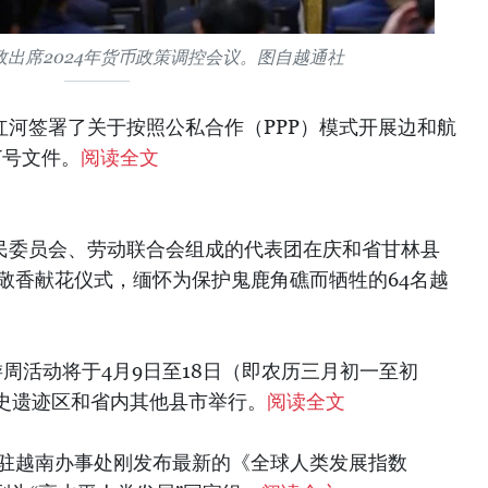
出席2024年货币政策调控会议。图自越通社
陈红河签署了关于按照公私合作（PPP）模式开展边和航
CN号文件。
阅读全文
人民委员会、劳动联合会组成的代表团在庆和省甘林县
行敬香献花仪式，缅怀为保护鬼鹿角礁而牺牲的64名越
游周活动将于4月9日至18日（即农历三月初一至初
史遗迹区和省内其他县市举行。
阅读全文
）驻越南办事处刚发布最新的《全球人类发展指数