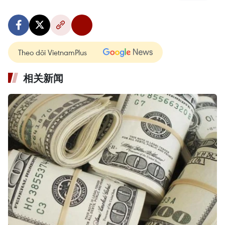
Theo dõi VietnamPlus
相关新闻