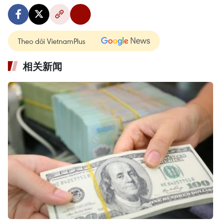
Theo dõi VietnamPlus
相关新闻