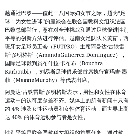
越通社巴黎——值此三八国际妇女节之际，题为“足
球：为女性进球”的座谈会在联合国教科文组织法国
巴黎总部举行，意在对全球挑战和通过足球促进性别
平等的创新方法进行评估。越南女足队队长黄茹，西
班牙女足球员工会（FUTPRO）主席阿曼达·古铁雷
斯·多明格斯（AmandaGutierrez Dominguez），
国际足球裁判员布什拉·卡布布（Bouchra
Karboubi），刘易斯足球俱乐部首席执行官玛吉·墨
菲（MaggieMurphy）等代表出席。
阿曼达·古铁雷斯·多明格斯表示，男性和女性在体育
运动中的认可度参差不齐。媒体上的所有新闻中只有
约 4% 涉及女性运动员和女性体育运动，而世界上高
达 40% 的体育运动参与者是女性。
性别平等是联合国教科文组织的首要任务，通过教