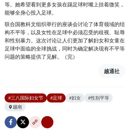
等。她希望看到更多女孩在踢足球时嘴上挂着微笑，
能够全身心投入足球。
联合国教科文组织举行的座谈会讨论了体育领域的结
构不平等，以及女性在足球中必须忍受的歧视、耻辱
和性别暴力。这次讨论让人们更加了解妇女和女童在
足球中面临的全球挑战，同时为确定解决现有不平等
问题的策略提供了见解。（完）
越通社
#三八国际妇女节
#足球
#妇女
#性别平等
越南