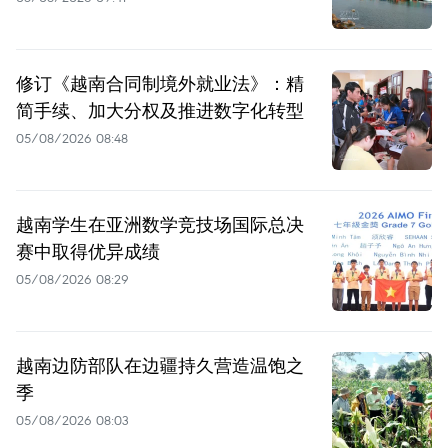
修订《越南合同制境外就业法》：精
简手续、加大分权及推进数字化转型
05/08/2026 08:48
越南学生在亚洲数学竞技场国际总决
赛中取得优异成绩
05/08/2026 08:29
越南边防部队在边疆持久营造温饱之
季
05/08/2026 08:03