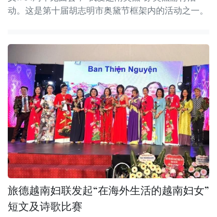
动。这是第十届胡志明市奥黛节框架内的活动之一。
旅德越南妇联发起“在海外生活的越南妇女”
短文及诗歌比赛