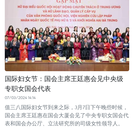
国际妇女节：国会主席王廷惠会见中央级
专职女国会代表
07/03/2024 14:14
值三八国际妇女节到来之际，3月7日下午晚些时候，
国会主席王廷惠在国会大厦会见了中央专职女国会代
表和国会办公厅、立法研究所的司级女性领导人。