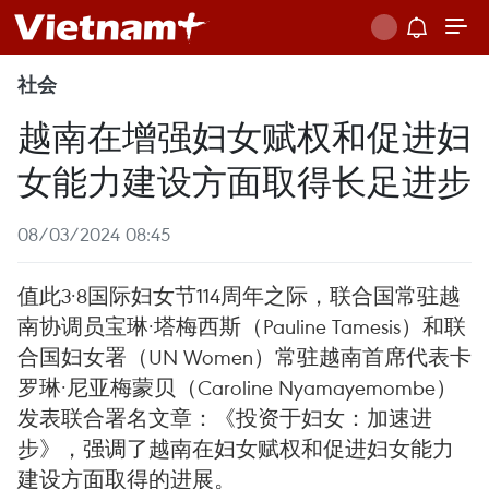
社会
越南在增强妇女赋权和促进妇
女能力建设方面取得长足进步
08/03/2024 08:45
值此3·8国际妇女节114周年之际，联合国常驻越
南协调员宝琳·塔梅西斯（Pauline Tamesis）和联
合国妇女署（UN Women）常驻越南首席代表卡
罗琳·尼亚梅蒙贝（Caroline Nyamayemombe）
发表联合署名文章：《投资于妇女：加速进
步》，强调了越南在妇女赋权和促进妇女能力
建设方面取得的进展。