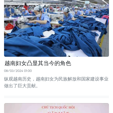
越南妇女凸显其当今的角色
08/03/2024 01:00
纵观越南历史，越南妇女为民族解放和国家建设事业
做出了巨大贡献。