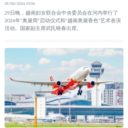
01/03/2024 01:04
29日晚，越南妇女联合会中央委员会在河内举行了
2024年“奥黛周”启动仪式和“越南奥黛香色”艺术表演
活动。国家副主席武氏映春出席。