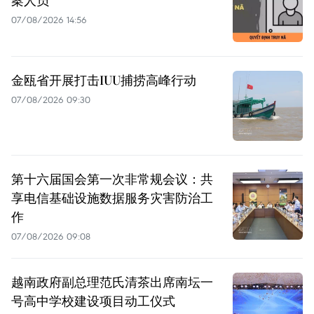
07/08/2026 14:56
金瓯省开展打击IUU捕捞高峰行动
07/08/2026 09:30
第十六届国会第一次非常规会议：共
享电信基础设施数据服务灾害防治工
作
07/08/2026 09:08
越南政府副总理范氏清茶出席南坛一
号高中学校建设项目动工仪式