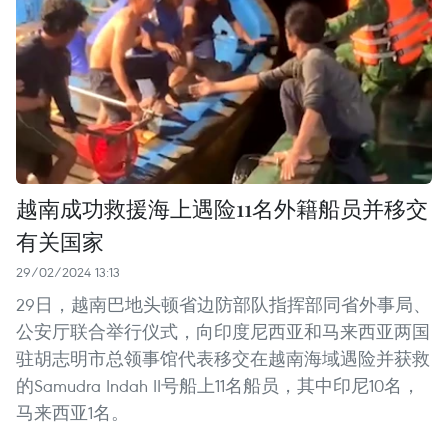
越南成功救援海上遇险11名外籍船员并移交
有关国家
29/02/2024 13:13
29日，越南巴地头顿省边防部队指挥部同省外事局、
公安厅联合举行仪式，向印度尼西亚和马来西亚两国
驻胡志明市总领事馆代表移交在越南海域遇险并获救
的Samudra Indah II号船上11名船员，其中印尼10名，
马来西亚1名。