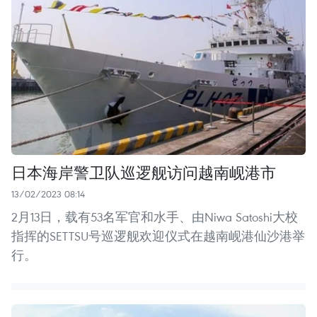
日本海岸警卫队巡逻舰访问越南岘港市
13/02/2023 08:14
2月13日，载有53名军官和水手、由Niwa Satoshi大校
指挥的SETTSU号巡逻舰欢迎仪式在越南岘港仙沙港举
行。