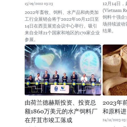
12月14日
15/09/2022 03:23
(Vietnam
2022年畜牧、饲料、水产品和肉类加
饲料十强企
工行业展销会将于2022年10月12日至
场持续波动
14日在西贡展览会议中心举行。吸引
结果。
来自全球21个国家和地区的170家企业
参展。
由荷兰德赫斯投资、投资总
2023
额1860万美元的水产饲料厂
和原料进
在芹苴市竣工落成
24/11/2023 03