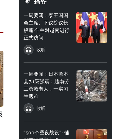
播客
一周要闻：泰王国国
会主席、下议院议长
梭蓬·乍兰对越南进行
正式访问
收听
一周要闻：日本熊本
县7.1级强震：越南劳
工勇救老人，一实习
生遇难
收听
及
“500个昼夜战役”: 铺