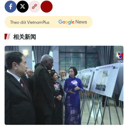
Theo dõi VietnamPlus
相关新闻