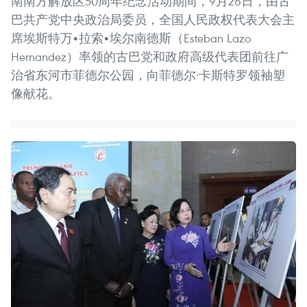
南南方解放区50周年纪念活动期间，9月26日，由古
巴共产党中央政治局委员，全国人民政权代表大会主
席埃斯特万•拉索•埃尔南德斯（Esteban Lazo
Hernandez）率领的古巴党和政府高级代表团前往广
治省东河市菲德尔公园，向菲德尔·卡斯特罗领袖塑
像献花。