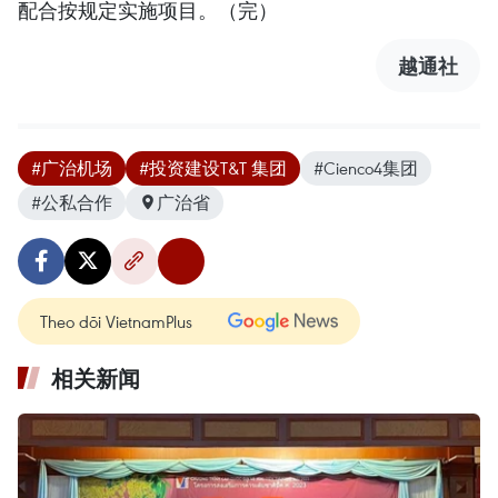
配合按规定实施项目。（完）
越通社
#广治机场
#投资建设T&T 集团
#Cienco4集团
#公私合作
广治省
Theo dõi VietnamPlus
相关新闻