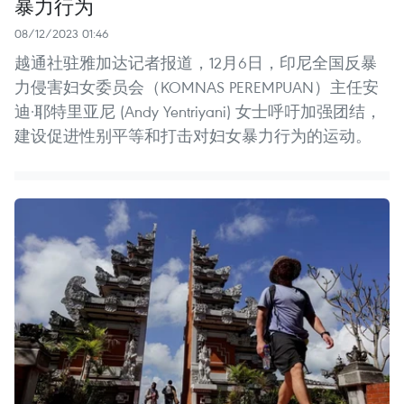
暴力行为
08/12/2023 01:46
越通社驻雅加达记者报道，12月6日，印尼全国反暴
力侵害妇女委员会（KOMNAS PEREMPUAN）主任安
迪·耶特里亚尼 (Andy Yentriyani) 女士呼吁加强团结，
建设促进性别平等和打击对妇女暴力行为的运动。