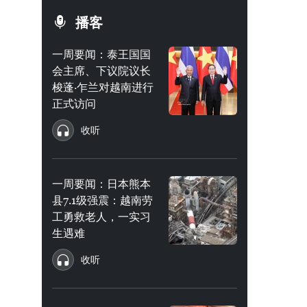
播客
一周要闻：泰王国国
会主席、下议院议长
梭蓬·乍兰对越南进行
正式访问
收听
一周要闻：日本熊本
县7.1级强震：越南劳
工勇救老人，一实习
生遇难
收听