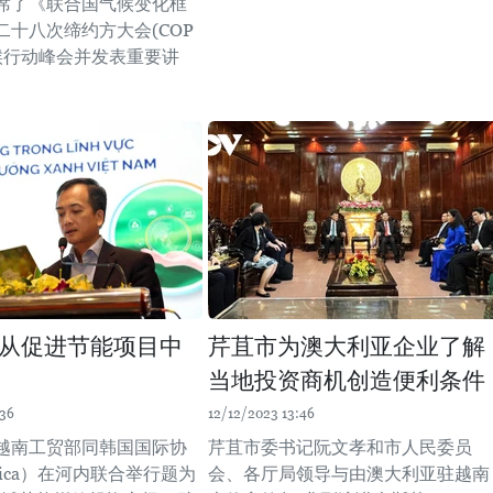
席了《联合国气候变化框
二十八次缔约方大会(COP
气候行动峰会并发表重要讲
从促进节能项目中
芹苴市为澳大利亚企业了解
当地投资商机创造便利条件
:36
12/12/2023 13:46
，越南工贸部同韩国国际协
芹苴市委书记阮文孝和市人民委员
ica）在河内联合举行题为
会、各厅局领导与由澳大利亚驻越南