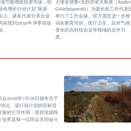
领域节能增效投资市场，助
大使安德鲁•戈列济诺夫斯基（Andre
绿色增长行动计划”座谈
Goledzinowski）为团长的工作代表
会上，诸多代表分享企业
举行了工作会谈。双方愿意进一步推
为实现到2050年净零排放
动在教育培训、医疗卫生、应对气候
献。
变化的高科技农业等领域的合作力
度。 ​
2026年7月28日颁布关于
W号结论。该行动计划的目标旨
发展的引导作用；发挥祖国阵
企业界及每一位民众共同奋斗