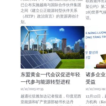
联酋迪拜出
已公布实施越南与国际合作伙伴集团
架公约》第
之间《建立公正能源转型伙伴关系
28)世界
（JETP）政治宣言》的资源调动计
话。
划。
东盟黄金一代会议促进年轻
诸多企业
一代参与能源转型进程
受益
12/12/2023 07:55
12/12/2023 09
越通社驻雅加达记者报道，印度尼西
12月12日
亚能源和矿产资源部秘书长达丹
力机构（Ko