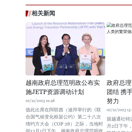
相关新闻
越南政府总理范明政公布实
政府总理
施JETP资源调动计划
团结 携
努力
02/12/2023 01:46
值此出席在阿联酋（迪拜举行的《联
02/12/2023 13:
合国气候变化框架公约》第二十八次
据越通社特
缔约方大会（COP 28）之际，当地时
月2日下午
间12月1日下午，越南政府总理范明政