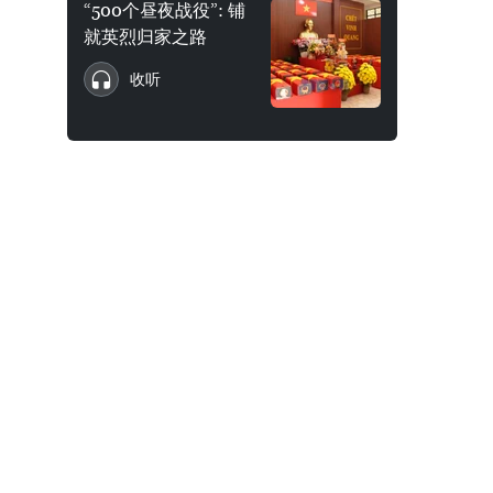
“500个昼夜战役”: 铺
就英烈归家之路
收听