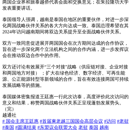
两国企业界和旅泰越侨代表会面和交换意见；在朱拉隆功大学
发表重要讲话。
泰国领导人强调，越南是泰国在地区的重要伙伴，对进一步深
化两国战略伙伴关系的各大方向达成一致。泰国总理希望在其
2024年访问越南期间将双边关系提升至全面战略伙伴关系。
双方一致同意促进展开两国国会在次方期间达成的合作协议，
旨在进一步深化两个立法机构之间的合作内涵，进一步发挥议
会在推动双边合作中的作用。
双方还讨论有效展开“三个对接”战略（供应链对接、企业对接
和两国地方对接） ；扩大在绿色经济、数字经济、可再生能
源、公正能源转型等新领域的合作，旨在有效连接两国可持续
发展战略等的措施。
泰国媒体密集报道王廷惠一行此次访泰，高度评价此次访问的
意义和结果，称赞两国战略伙伴关系正呈现蓬勃发展势头。
（完）
越通社
# 国会主席王廷惠
#首届柬老越三国国会高层会议
#访问
#老挝
#泰国
#圆满结束
#东盟议会联盟大会
老挝
泰国
越南