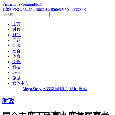
Vietnam+ (VietnamPlus)
Tiếng Việt
English
Français
Español
中文
Русский
主页
时政
时评
国际
经济
社会
体育
文化
科技
环保
旅游
媒体中心
Mega Story
图表新闻
图片
视频
播客
时政