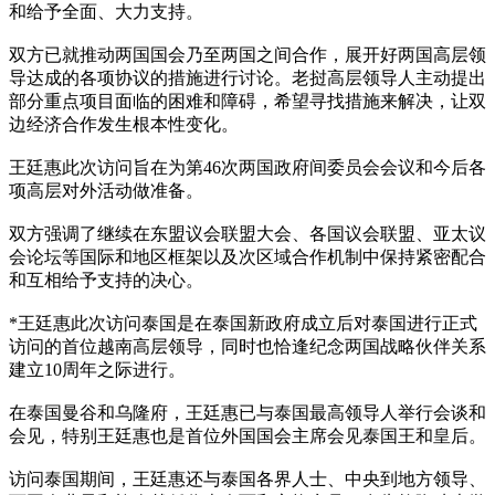
和给予全面、大力支持。
双方已就推动两国国会乃至两国之间合作，展开好两国高层领
导达成的各项协议的措施进行讨论。老挝高层领导人主动提出
部分重点项目面临的困难和障碍，希望寻找措施来解决，让双
边经济合作发生根本性变化。
王廷惠此次访问旨在为第46次两国政府间委员会会议和今后各
项高层对外活动做准备。
双方强调了继续在东盟议会联盟大会、各国议会联盟、亚太议
会论坛等国际和地区框架以及次区域合作机制中保持紧密配合
和互相给予支持的决心。
*王廷惠此次访问泰国是在泰国新政府成立后对泰国进行正式
访问的首位越南高层领导，同时也恰逢纪念两国战略伙伴关系
建立10周年之际进行。
在泰国曼谷和乌隆府，王廷惠已与泰国最高领导人举行会谈和
会见，特别王廷惠也是首位外国国会主席会见泰国王和皇后。
访问泰国期间，王廷惠还与泰国各界人士、中央到地方领导、