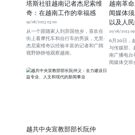
塔斯社驻越南记者杰尼索维
越南革命
奇：在越南工作的幸福感
闻媒体须
以及人民
19/06/2023 03:00
从一个跟随家人到异国他乡，喜欢在
20/06/2023 09
街上看摩托车和自行车的男孩，尤里·
6月20日
杰尼索维奇以经验丰富的记者和广阔
与传媒部、
视野静静地观察越南。
南广播电台举
闻媒体交班
越共中央宣教部部长阮仲