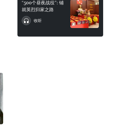
“500个昼夜战役”: 铺
就英烈归家之路
收听