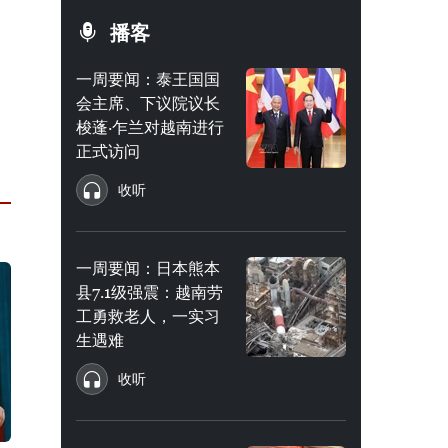
播客
一周要闻：泰王国国
会主席、下议院议长
梭蓬·乍兰对越南进行
正式访问
收听
一周要闻：日本熊本
县7.1级强震：越南劳
工勇救老人，一实习
生遇难
收听