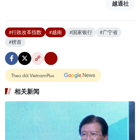
越通社
#行政改革指数
#越南
#国家银行
#广宁省
#榜首
Theo dõi VietnamPlus
相关新闻