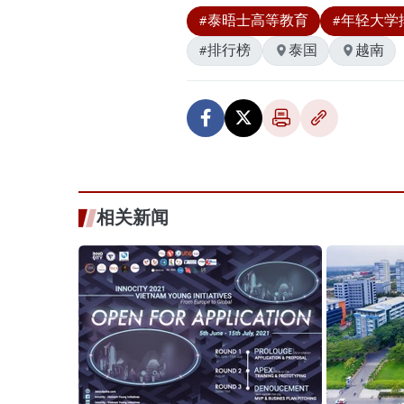
#泰晤士高等教育
#年轻大学
#排行榜
泰国
越南
相关新闻