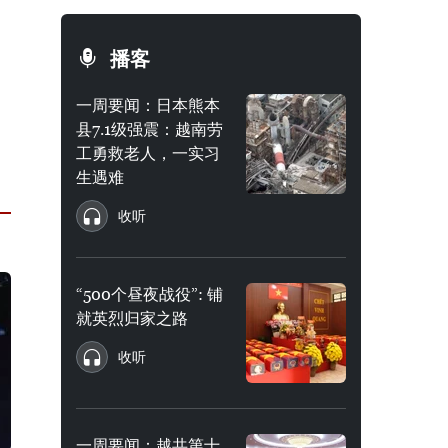
播客
一周要闻：日本熊本
县7.1级强震：越南劳
工勇救老人，一实习
生遇难
收听
“500个昼夜战役”: 铺
就英烈归家之路
收听
一周要闻：越共第十