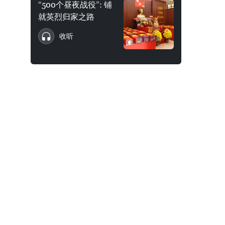
“500个昼夜战役”: 铺
就英烈归家之路
收听