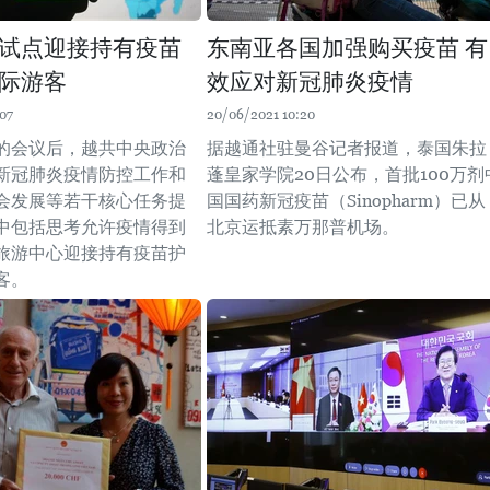
试点迎接持有疫苗
东南亚各国加强购买疫苗 有
际游客
效应对新冠肺炎疫情
07
20/06/2021 10:20
的会议后，越共中央政治
据越通社驻曼谷记者报道，泰国朱拉
新冠肺炎疫情防控工作和
蓬皇家学院20日公布，首批100万剂
会发展等若干核心任务提
国国药新冠疫苗（Sinopharm）已从
中包括思考允许疫情得到
北京运抵素万那普机场。
旅游中心迎接持有疫苗护
客。