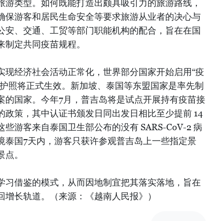
旅游类型。如何既能打造出颇具吸引力的旅游路线，
确保游客和居民生命安全等要求旅游从业者的决心与
公安、交通、工贸等部门职能机构的配合，旨在在国
来制定共同疫苗规程。
实现经济社会活动正常化，世界部分国家开始启用“疫
苗护照将正式生效。新加坡、泰国等东盟国家是率先制
案的国家。今年7月，普吉岛将是试点开展持有疫苗接
政策，其中认证书颁发日同出发日相比至少提前 14
游客来自泰国卫生部公布的没有 SARS-CoV-2 病
境泰国7天内，游客只获许参观普吉岛上一些指定景
景点。
学习借鉴的模式，从而因地制宜把其落实落地，旨在
回增长轨道。（来源：《越南人民报》）