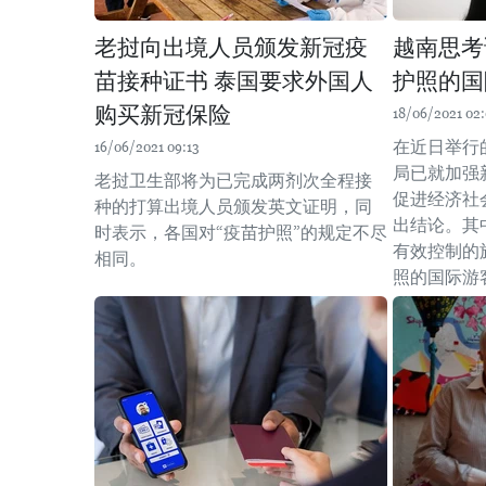
老挝向出境人员颁发新冠疫
越南思考
苗接种证书 泰国要求外国人
护照的国
购买新冠保险
18/06/2021 02:
在近日举行
16/06/2021 09:13
局已就加强
老挝卫生部将为已完成两剂次全程接
促进经济社
种的打算出境人员颁发英文证明，同
出结论。其
时表示，各国对“疫苗护照”的规定不尽
有效控制的
相同。
照的国际游