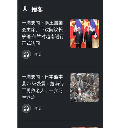
播客
一周要闻：泰王国国
会主席、下议院议长
梭蓬·乍兰对越南进行
正式访问
收听
一周要闻：日本熊本
县7.1级强震：越南劳
工勇救老人，一实习
生遇难
收听