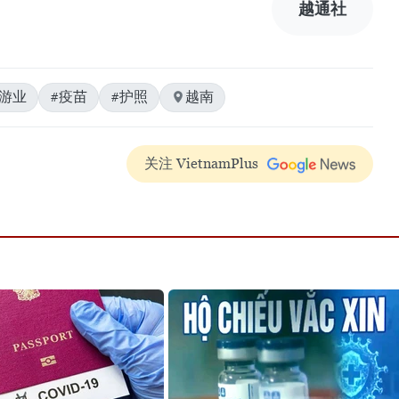
越通社
旅游业
#疫苗
#护照
越南
关注 VietnamPlus