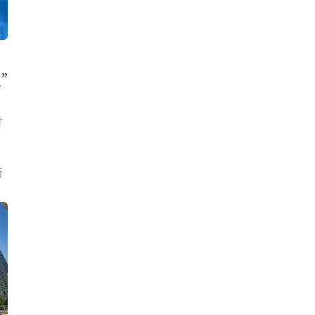
”
讨
新