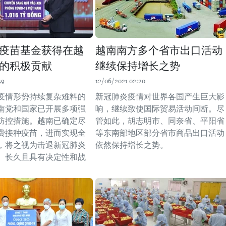
疫苗基金获得在越
越南南方多个省市出口活动
的积极贡献
继续保持增长之势
49
12/06/2021 02:20
疫情形势持续复杂难料的
新冠肺炎疫情对世界各国产生巨大影
南党和国家已开展多项强
响，继续致使国际贸易活动间断。尽
防控措施。越南已确定尽
管如此，胡志明市、同奈省、平阳省
费接种疫苗，进而实现全
等东南部地区部分省市商品出口活动
，将之视为击退新冠肺炎
依然保持增长之势。
、长久且具有决定性和战
。