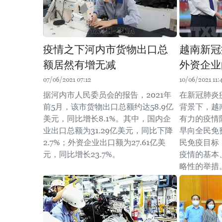
疫情之下河内市货物出口总
越南新冠
额居然有增无减
外资企业
07/06/2021 07:12
10/06/2021 11:
据河内市人民委员会的报告，2021年
在新冠肺炎
前5月，该市货物出口总额约达58.9亿
背景下，越
美元，同比增长8.1%。其中，国内企
有力的疫情
业出口总额为31.29亿美元，同比下降
早向全民免
2.7%；外资企业出口额为27.61亿美
民免疫目标
元，同比增长23.7%。
疫情的基本
略性的举措