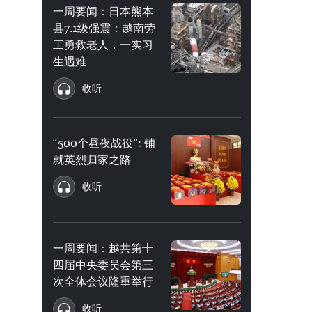
一周要闻：日本熊本
县7.1级强震：越南劳
工勇救老人，一实习
生遇难
收听
“500个昼夜战役”: 铺
就英烈归家之路
收听
一周要闻：越共第十
四届中央委员会第三
次全体会议隆重举行
收听