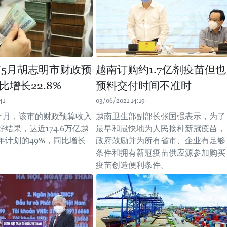
年前5月胡志明市财政预
越南订购约1.7亿剂疫苗但也
比增长22.8%
预料交付时间不准时
41
03/06/2021 14:19
5个月，该市的财政预算收入
越南卫生部副部长张国强表示，为了
结果，达近174.6万亿越
最早和最快地为人民接种新冠疫苗，
年计划的49%，同比增长
政府鼓励并为所有省市、企业有足够
条件和拥有新冠疫苗供应源参加购买
疫苗创造便利条件。