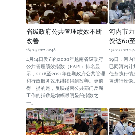
省级政府公共管理绩效不断
河内市力
改善
资达60
16/04/2021 01:48
19/04/2021 14:
4月14日发布的2020年越南省级政府
19日，河
公共管理绩效指数（PAPI）排名显
已同河内计划
示，2016至2021年任期政府公共管理
任务执行情
和行政服务效果继续得到改善。更值
署进行座谈
得一提的是，反映越南公共部门反腐
工作的指数是增幅最明显的指数之
一。