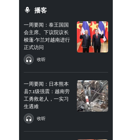
播客
一周要闻：泰王国国
会主席、下议院议长
梭蓬·乍兰对越南进行
正式访问
收听
一周要闻：日本熊本
县7.1级强震：越南劳
工勇救老人，一实习
生遇难
收听