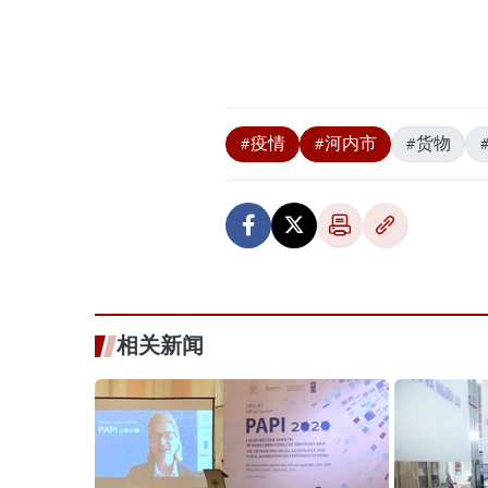
#疫情
#河内市
#货物
相关新闻