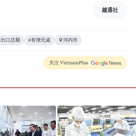
越通社
#出口总额
#有增无减
河内市
关注 VietnamPlus