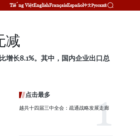
Tiếng Việt
English
Français
Español
Русский
中文
无减
比增长8.1%。其中，国内企业出口总
。
点击最多
越共十四届三中全会：疏通战略发展走廊