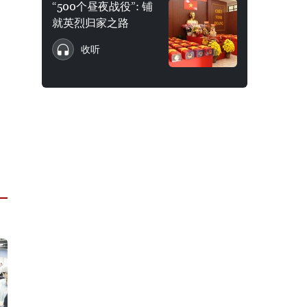
“500个昼夜战役”: 铺
就英烈归家之路
收听