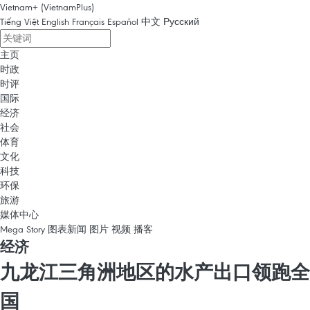
Vietnam+ (VietnamPlus)
Tiếng Việt
English
Français
Español
中文
Русский
主页
时政
时评
国际
经济
社会
体育
文化
科技
环保
旅游
媒体中心
Mega Story
图表新闻
图片
视频
播客
经济
九龙江三角洲地区的水产出口领跑全
国