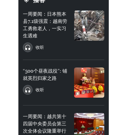
播客
一周要闻：日本熊本
县7.1级强震：越南劳
工勇救老人，一实习
生遇难
收听
“500个昼夜战役”: 铺
就英烈归家之路
收听
一周要闻：越共第十
四届中央委员会第三
次全体会议隆重举行