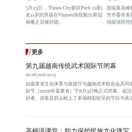
5月23日， Times City新区Park 11座1
面临复杂难
名11岁的男孩在Vinmec医院检出新冠
市市委常务
病毒之后被封锁。
强疫情防控
更多
第九届越南传统武术国际节闭幕
06/08/2026 09:25
由嘉莱省文化体育与旅游厅与越南武术联合会共同
际节（2026年嘉莱省）于8月5日晚正式闭幕。该
好者、游客及群众献上了多场精彩纷呈的节目与表
高棉语课堂：助力保护民族文化瑰宝