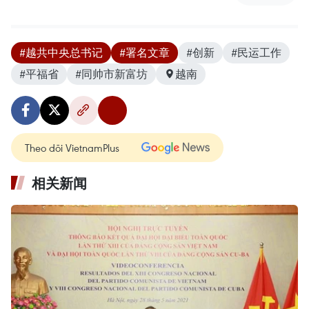
#越共中央总书记
#署名文章
#创新
#民运工作
#平福省
#同帅市新富坊
越南
Theo dõi VietnamPlus
相关新闻