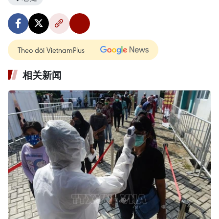
Theo dõi VietnamPlus
相关新闻