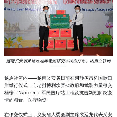
越南义安省象征性地向老挝移交军民医疗站。图自互联网
越通社河内——越南乂安省日前在河静省吊桥国际口
岸举行仪式，向老挝博利坎赛省政府和武装力量移交
楠桉（Nậm On）军民医疗站工程及抗击新冠肺炎疫
情的粮食、医疗物资。
在移交仪式上，义安省人委会副主席裴廷龙代表乂安