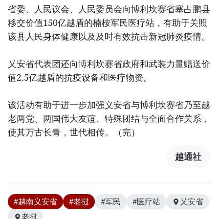
省委、人民议会、人民委员会向博利坎赛省塞占鹏县
移交价值150亿越盾的楠桉军民医疗站，有助于关照
该县人民身体健康以及及时有效抗击新冠肺炎疫情。
乂安省代表团还向博利坎赛省政府和武装力量赠送价
值2.5亿越盾的抗疫设备和医疗物资。
该活动有助于进一步加强义安省与博利坎赛省乃至越
老两党、两国伟大友谊、特殊团结与全面合作关系，
使其万古长青，世代相传。（完）
越通社
#越南义安省
#老挝
#军民
#医疗站
乂安省
老挝