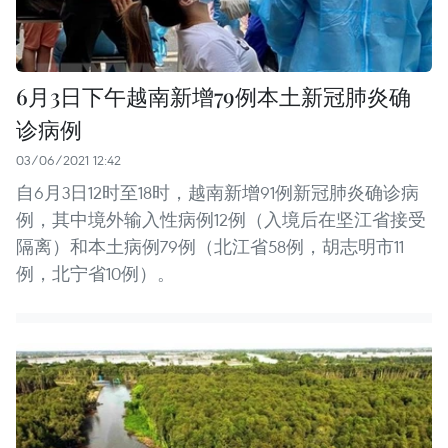
6月3日下午越南新增79例本土新冠肺炎确
诊病例
03/06/2021 12:42
自6月3日12时至18时，越南新增91例新冠肺炎确诊病
例，其中境外输入性病例12例（入境后在坚江省接受
隔离）和本土病例79例（北江省58例，胡志明市11
例，北宁省10例）。