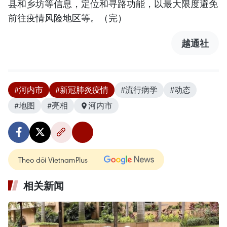
县和乡坊等信息，定位和寻路功能，以最大限度避免
前往疫情风险地区等。（完）
越通社
#河内市
#新冠肺炎疫情
#流行病学
#动态
#地图
#亮相
河内市
Theo dõi VietnamPlus
相关新闻