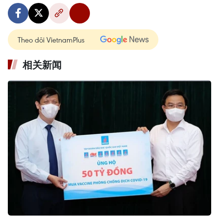
Theo dõi VietnamPlus
相关新闻