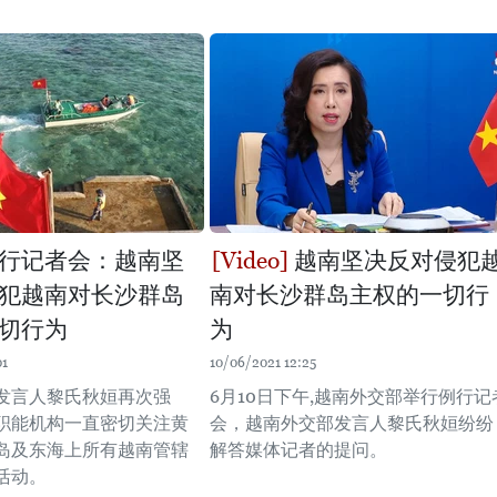
行记者会：越南坚
越南坚决反对侵犯
犯越南对长沙群岛
南对长沙群岛主权的一切行
切行为
为
01
10/06/2021 12:25
发言人黎氏秋姮再次强
6月10日下午,越南外交部举行例行记
职能机构一直密切关注黄
会，越南外交部发言人黎氏秋姮纷纷
岛及东海上所有越南管辖
解答媒体记者的提问。
活动。