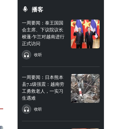
播客
一周要闻：泰王国国
会主席、下议院议长
梭蓬·乍兰对越南进行
正式访问
收听
一周要闻：日本熊本
县7.1级强震：越南劳
工勇救老人，一实习
生遇难
收听