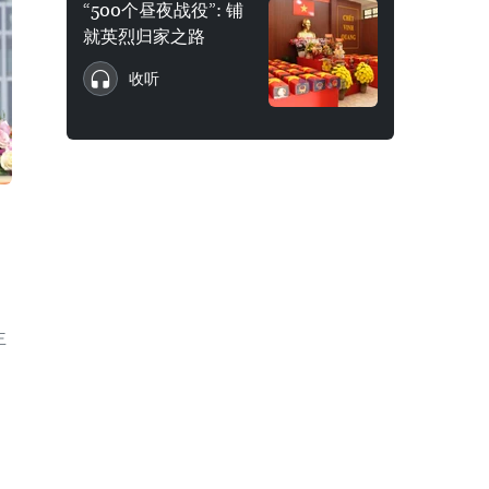
“500个昼夜战役”: 铺
就英烈归家之路
收听
主